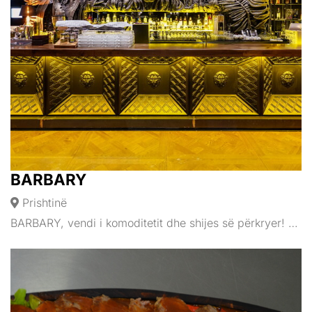
BARBARY
Prishtinë
BARBARY, vendi i komoditetit dhe shijes së përkryer! …