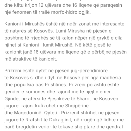
dhe këtu krijon 12 ujëvara dhe 16 liqene që paraqesin
një fenomen të rrallë morfo‐hidrologjik.
Kanioni i Mirushës është një ndër zonat më interesante
të natyrës së Kosovës. Lumi Mirusha në pjesën e
poshtme të rrjedhës së tij kalon nëpër një grykë e cila
njihet si Kanioni i lumit Mirushë. Në këtë pjesë të
kanionit janë 16 ujëvara me liqene që e përbëjnë pjesën
më atraktive të kanionit.
Prizreni është qytet në pjesën jug-perëndimore
të Kosovës si dhe i dyti në Kosovë për nga madhësia
dhe popullsia pas Prishtinës. Prizreni po ashtu është
qendër e komunës dhe rajonit me të njëjtin emër.
Gjindet në afërsi të Bjeshkëve të Sharrit në Kosovën
jugore, rajoni kufizohet me Shqipërinë
dhe Maqedoninë. Qyteti i Prizrenit shtrihet ne pjesën
jugore të Rrafshit të Dukagjinit, në rrugën që lidhte me
parë bregdetin verior të tokave shqiptare dhe qendrat