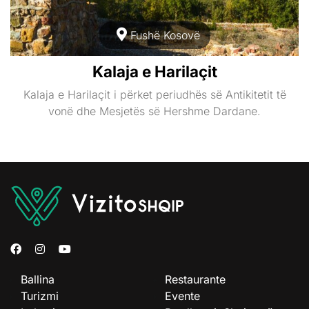
Fushë Kosovë
Kalaja e Harilaçit
Kalaja e Harilaçit i përket periudhës së Antikitetit të
vonë dhe Mesjetës së Hershme Dardane.
Ballina
Restaurante
Turizmi
Evente