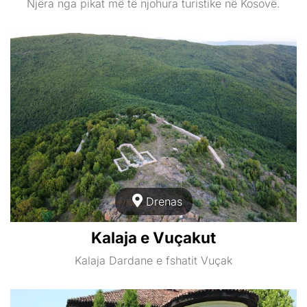
Njëra nga pikat më të njohura turistike në Kosovë.
Drenas
Kalaja e Vuçakut
Kalaja Dardane e fshatit Vuçak