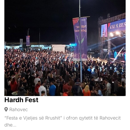
Hardh Fest
Rahovec
“Festa e Vjeljes së Rrushit” i ofron qytetit të Rahovecit
dhe…