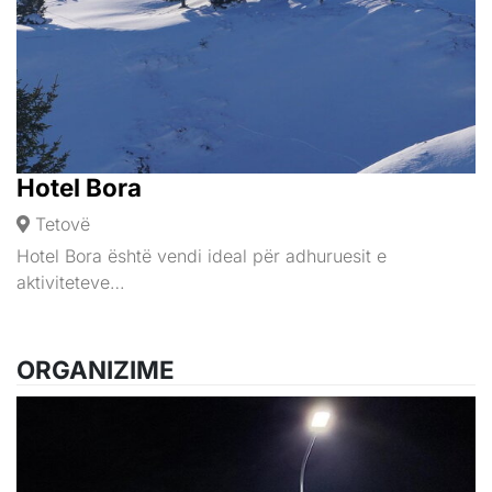
Hotel Bora
Tetovë
Hotel Bora është vendi ideal për adhuruesit e
aktiviteteve…
ORGANIZIME