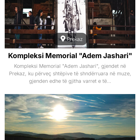
Prekaz
Kompleksi Memorial "Adem Jashari"
Kompleksi Memorial "Adem Jashari", gjendet në
Prekaz, ku përveç shtëpive të shndërruara në muze,
gjenden edhe të gjitha varret e të…