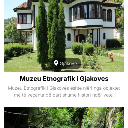
Gjakovë
Muzeu Etnografik i Gjakoves
Muzeu Etnografik i Gjakovës është njëri nga objektet
më të veçanta që bart shumë histori ndër vete.