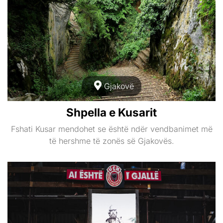
Gjakovë
Shpella e Kusarit
Fshati Kusar mendohet se është ndër vendbanimet më
të hershme të zonës së Gjakovës.