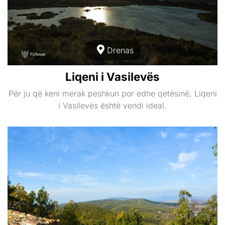
Drenas
Liqeni i Vasilevës
Për ju që keni merak peshkun por edhe qetësinë, Liqeni
i Vasilevës është vendi ideal.