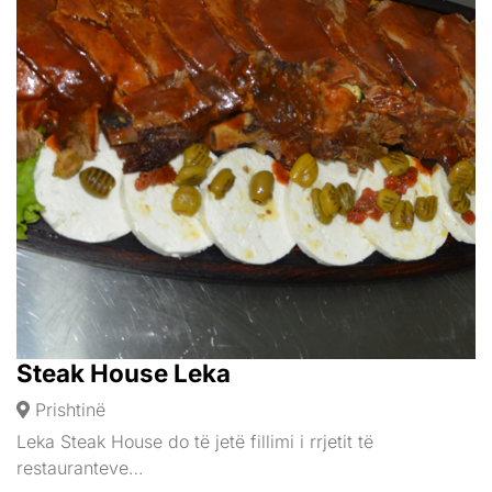
Steak House Leka
Prishtinë
Leka Steak House do të jetë fillimi i rrjetit të
restauranteve…