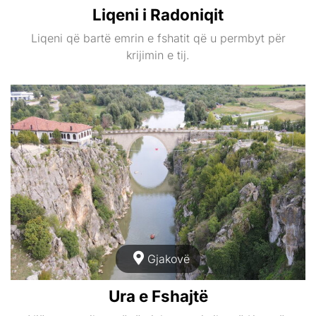
Liqeni i Radoniqit
Liqeni që bartë emrin e fshatit që u permbyt për
krijimin e tij.
Gjakovë
Ura e Fshajtë