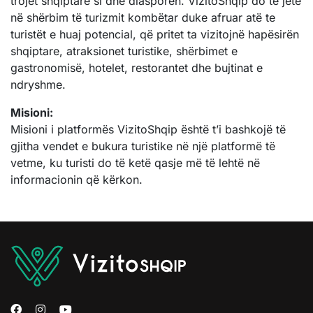
trojet shqiptare si dhe diasporën. VizitoShqip do të jetë
në shërbim të turizmit kombëtar duke afruar atë te
turistët e huaj potencial, që pritet ta vizitojnë hapësirën
shqiptare, atraksionet turistike, shërbimet e
gastronomisë, hotelet, restorantet dhe bujtinat e
ndryshme.
Misioni:
Misioni i platformës VizitoShqip është t’i bashkojë të
gjitha vendet e bukura turistike në një platformë të
vetme, ku turisti do të ketë qasje më të lehtë në
informacionin që kërkon.