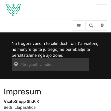
Na tregoni vendin të cilin dëshironi t'a vizitoni,
në mënyrë që të ju tregojmë përmbajtje të
përshtatshme nga ajo zonë.
Impresum
VizitoShqip Sh.P.K.
Bedri Llapashtica