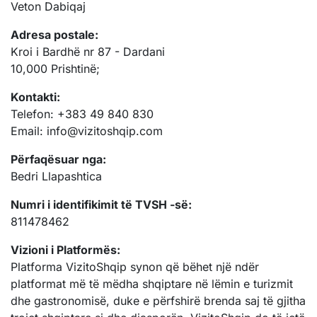
Veton Dabiqaj
Adresa postale:
Kroi i Bardhë nr 87 - Dardani
10,000 Prishtinë;
Kontakti:
Telefon: +383 49 840 830
Email:
info@vizitoshqip.com
Përfaqësuar nga:
Bedri Llapashtica
Numri i identifikimit të TVSH -së:
811478462
Vizioni i Platformës:
Platforma VizitoShqip synon që bëhet një ndër
platformat më të mëdha shqiptare në lëmin e turizmit
dhe gastronomisë, duke e përfshirë brenda saj të gjitha