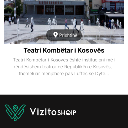
Prishtinë
Teatri Kombëtar i Kosovës
Teatri Kombëtar i Kosovës është institucioni më i
rëndësishëm teatror në Republikën e Kosovës, i
themeluar menjëherë pas Luftës së Dytë…