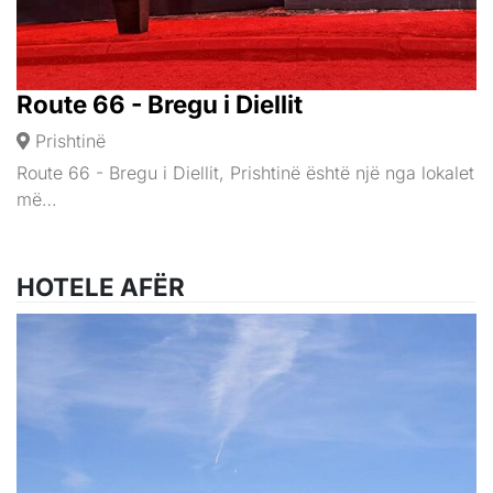
Route 66 - Bregu i Diellit
Prishtinë
Route 66 - Bregu i Diellit, Prishtinë është një nga lokalet
më…
HOTELE AFËR