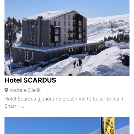
Hotel SCARDUS
Kodra e Diellit
Hotel Scardus gjendet në pjesën më të bukur të malit
Sharr –…