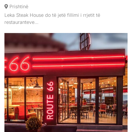
Prishtinë
Leka Steak House do të jetë fillimi i rrjetit të
restauranteve…