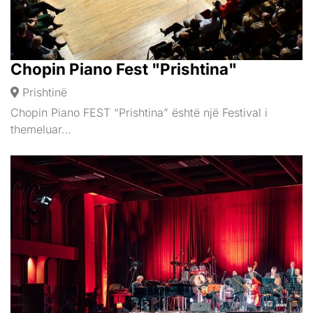
Chopin Piano Fest "Prishtina"
Prishtinë
Chopin Piano FEST “Prishtina” është një Festival i
themeluar…