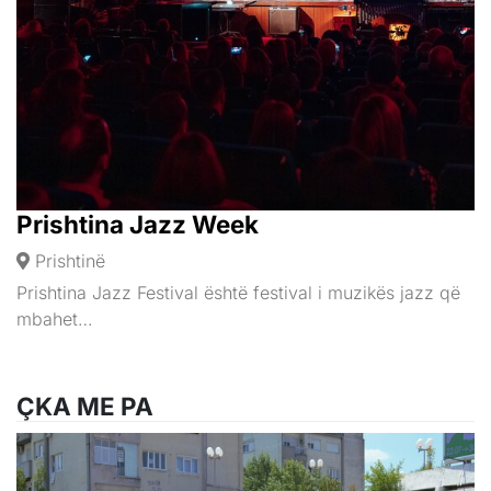
Prishtina Jazz Week
Prishtinë
Prishtina Jazz Festival është festival i muzikës jazz që
mbahet…
ÇKA ME PA