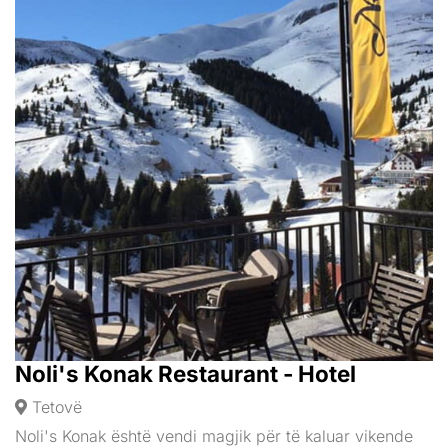
Noli's Konak Restaurant - Hotel
Tetovë
Noli's Konak është vendi magjik për të kaluar vikende