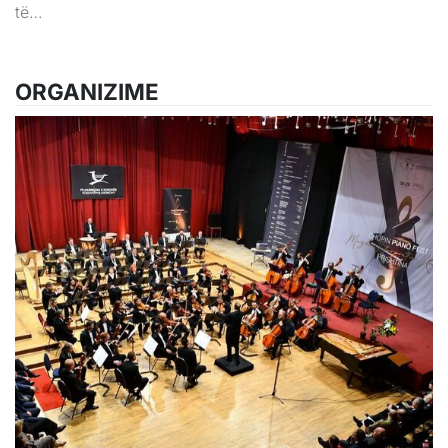
të…
ORGANIZIME