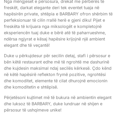
Nga mëngjeset e përsosura, drekat me përbërës të
freskët, darkat elegante deri tek eventet tuaja në
hapësirën private, shtëpia e BARBARY ofron shërbim të
perfeksionuar të cilin rrallë herë e gjeni diku! Pijet e
freskëta të krijuara nga miksologët e kompletojnë
eksperiencën tuaj duke e bërë atë të paharrueshme,
ndërsa ngjyrat e kësaj hapësire krijojnë një ambient
elegant dhe të veçantë!
Duke u përkujdesur për secilin detaj, stafi i përsosur e
bën këtë restaurant edhe më të ngrohtë me dashurinë
dhe kujdesin maksimal ndaj secilës kërkesë. Çdo kënd
në këtë hapësirë reflekton frymë pozitive, ngrohtësi
dhe komoditet, elemente të cilat dhurojnë emocionin
dhe komoditetin e shtëpisë.
Përjetësoni kujtimet më të bukura në ambientin elegant
dhe luksoz të BARBARY, duke lundruar në shijen e
përsosur të ushqimeve unike!