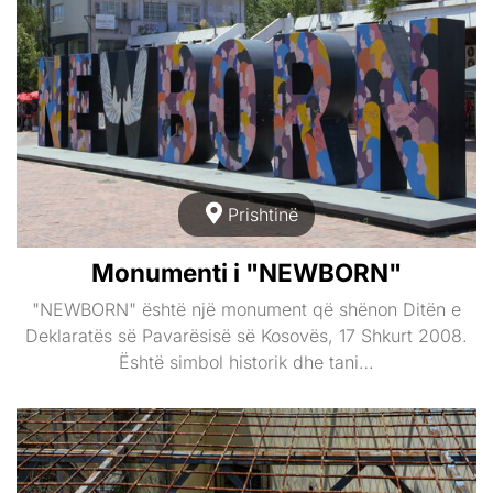
Prishtinë
Monumenti i "NEWBORN"
"NEWBORN" është një monument që shënon Ditën e
Deklaratës së Pavarësisë së Kosovës, 17 Shkurt 2008.
Është simbol historik dhe tani…