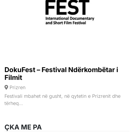
DokuFest – Festival Ndërkombëtar i
Filmit
Prizren
Festivali mbahet në gusht, në qytetin e Prizrenit dhe
tërheq…
ÇKA ME PA