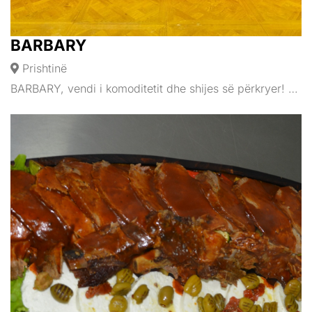
BARBARY
Prishtinë
BARBARY, vendi i komoditetit dhe shijes së përkryer! …