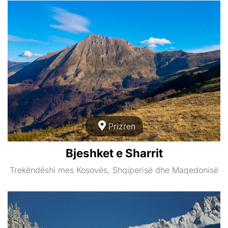
Prizren
Bjeshket e Sharrit
Trekëndëshi mes Kosovës, Shqiperisë dhe Maqedonisë