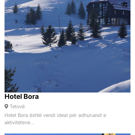
Hotel Bora
Tetovë
Hotel Bora është vendi ideal për adhuruesit e
aktiviteteve…