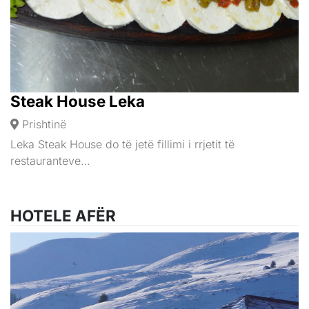
Steak House Leka
Prishtinë
Leka Steak House do të jetë fillimi i rrjetit të
restauranteve…
HOTELE AFËR