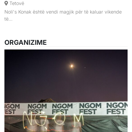
Tetovë
Noli's Konak është vendi magjik për të kaluar vikende
të…
ORGANIZIME