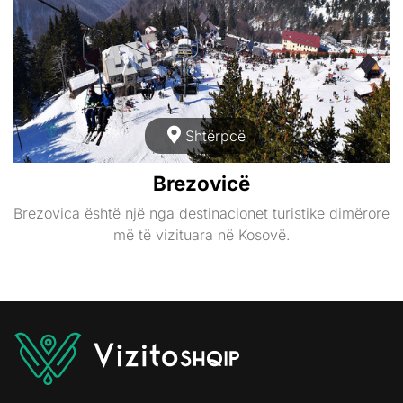
Shtërpcë
Brezovicë
Brezovica është një nga destinacionet turistike dimërore
më të vizituara në Kosovë.