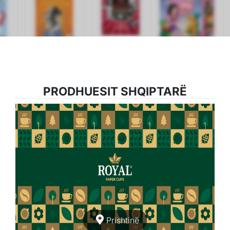
PRODHUESIT SHQIPTARË
Prishtinë