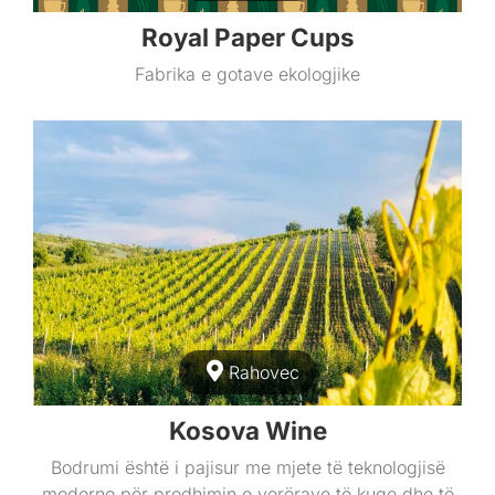
Royal Paper Cups
Fabrika e gotave ekologjike
Rahovec
Kosova Wine
Bodrumi është i pajisur me mjete të teknologjisë
moderne për prodhimin e verërave të kuqe dhe të