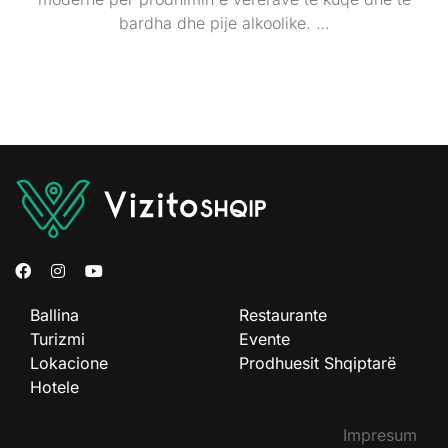
bardha dhe pije alkoolike. …
Ballina
Restaurante
Turizmi
Evente
Lokacione
Prodhuesit Shqiptarë
Hotele
Impresum