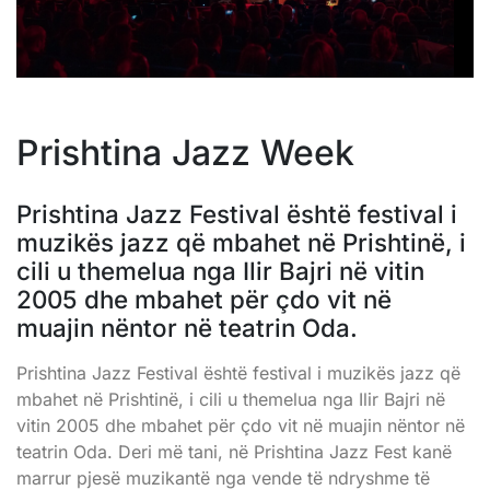
Prishtina Jazz Week
Prishtina Jazz Festival është festival i
muzikës jazz që mbahet në Prishtinë, i
cili u themelua nga Ilir Bajri në vitin
2005 dhe mbahet për çdo vit në
muajin nëntor në teatrin Oda.
Prishtina Jazz Festival është festival i muzikës jazz që
mbahet në Prishtinë, i cili u themelua nga Ilir Bajri në
vitin 2005 dhe mbahet për çdo vit në muajin nëntor në
teatrin Oda. Deri më tani, në Prishtina Jazz Fest kanë
marrur pjesë muzikantë nga vende të ndryshme të