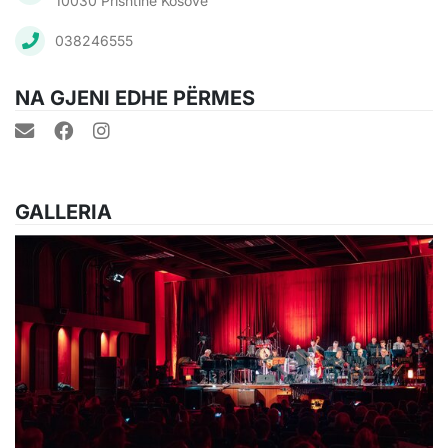
10030 Prishtinë Kosovë
038246555
NA GJENI EDHE PËRMES
GALLERIA