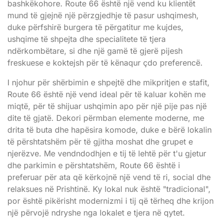
bashkëkohore. Route 66 është një vend ku klientët
mund të gjejnë një përzgjedhje të pasur ushqimesh,
duke përfshirë burgera të përgatitur me kujdes,
ushqime të shpejta dhe specialitete të tjera
ndërkombëtare, si dhe një gamë të gjerë pijesh
freskuese e koktejsh për të kënaqur çdo preferencë.
I njohur për shërbimin e shpejtë dhe mikpritjen e stafit,
Route 66 është një vend ideal për të kaluar kohën me
miqtë, për të shijuar ushqimin apo për një pije pas një
dite të gjatë. Dekori përmban elemente moderne, me
drita të buta dhe hapësira komode, duke e bërë lokalin
të përshtatshëm për të gjitha moshat dhe grupet e
njerëzve. Me vendndodhjen e tij të lehtë për t'u gjetur
dhe parkimin e përshtatshëm, Route 66 është i
preferuar për ata që kërkojnë një vend të ri, social dhe
relaksues në Prishtinë. Ky lokal nuk është "tradicional",
por është pikërisht modernizmi i tij që tërheq dhe krijon
një përvojë ndryshe nga lokalet e tjera në qytet.