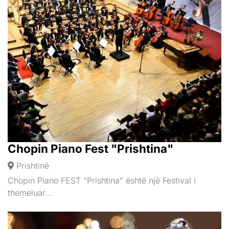
Chopin Piano Fest "Prishtina"
Prishtinë
Chopin Piano FEST “Prishtina” është një Festival i
themeluar…