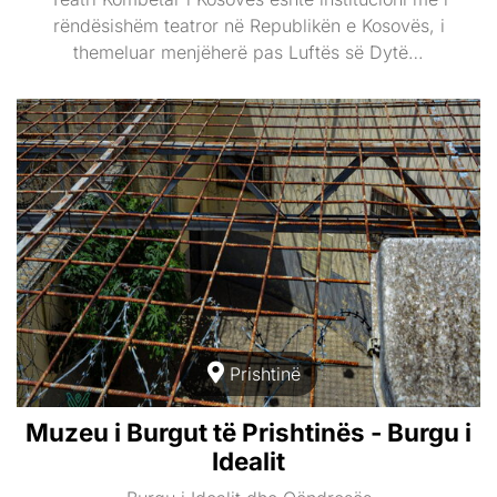
rëndësishëm teatror në Republikën e Kosovës, i
themeluar menjëherë pas Luftës së Dytë…
Prishtinë
Muzeu i Burgut të Prishtinës - Burgu i
Idealit