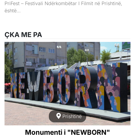
PriFest – Festivali Ndërkombëtar I Filmit në Prishtinë,
është…
ÇKA ME PA
Prishtinë
Monumenti i "NEWBORN"