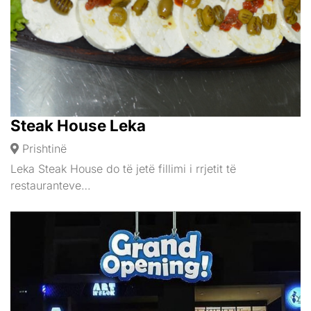
Steak House Leka
Prishtinë
Leka Steak House do të jetë fillimi i rrjetit të
restauranteve…