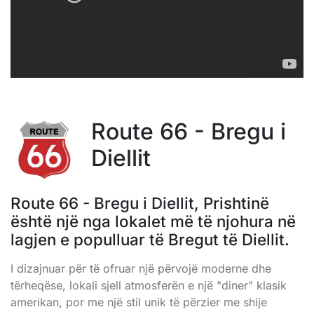
Route 66 - Bregu i
Diellit
Route 66 - Bregu i Diellit, Prishtinë
është një nga lokalet më të njohura në
lagjen e populluar të Bregut të Diellit.
I dizajnuar për të ofruar një përvojë moderne dhe
tërheqëse, lokali sjell atmosferën e një "diner" klasik
amerikan, por me një stil unik të përzier me shije