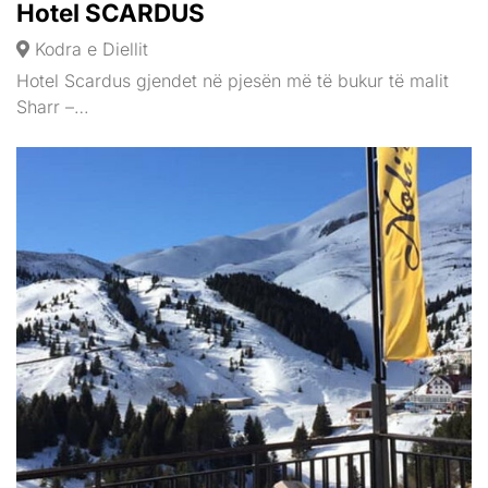
Hotel SCARDUS
Kodra e Diellit
Hotel Scardus gjendet në pjesën më të bukur të malit
Sharr –…