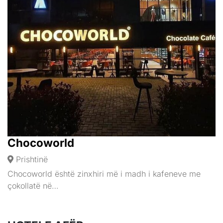
Chocoworld
Prishtinë
Chocoworld është zinxhiri më i madh i kafeneve me
çokollatë në…