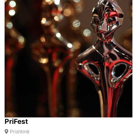
PriFest
Prishtinë