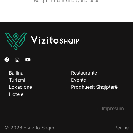
Burgu i Idealit dhe Qëndresës
Ballina
Restaurante
Turizmi
Evente
Lokacione
Prodhuesit Shqiptarë
Hotele
Impresum
© 2026 - Vizito Shqip
Për ne