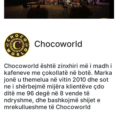
Chocoworld
Chocoworld është zinxhiri më i madh i
kafeneve me çokollatë në botë. Marka
jonë u themelua në vitin 2010 dhe sot
ne i shërbejmë mijëra klientëve çdo
ditë me 96 degë në 8 vende të
ndryshme, dhe bashkojmë shijet e
mrekullueshme të Chocoworld