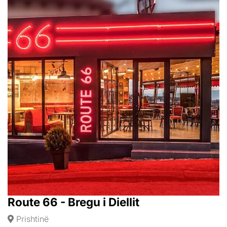
Route 66 - Bregu i Diellit
Prishtinë