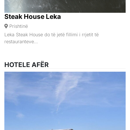
Steak House Leka
Prishtinë
Leka Steak House do të jetë fillimi i rrjetit të
restauranteve…
HOTELE AFËR