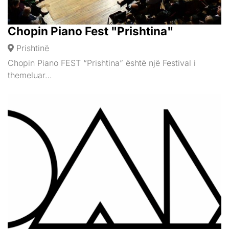
Chopin Piano Fest "Prishtina"
Prishtinë
Chopin Piano FEST “Prishtina” është një Festival i
themeluar…