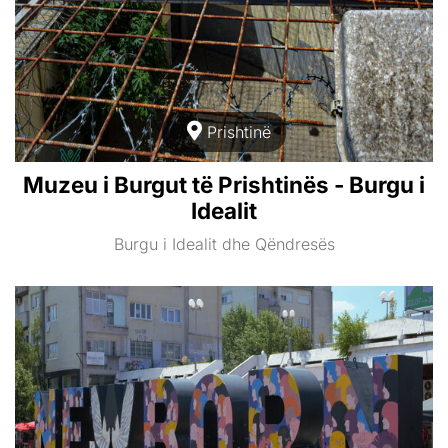
Prishtinë
Muzeu i Burgut të Prishtinës - Burgu i
Idealit
Burgu i Idealit dhe Qëndresës