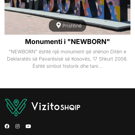
Prishtinë
Monumenti i "NEWBORN"
"NEWBORN" është një monument që shënon Ditën e
Deklaratës së Pavarësisë së Kosovës, 17 Shkurt 2008.
Është simbol historik dhe tani…