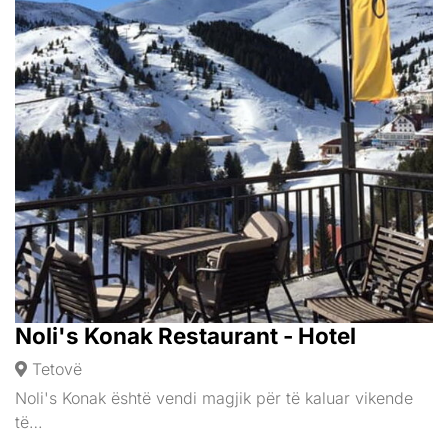
Noli's Konak Restaurant - Hotel
Tetovë
Noli's Konak është vendi magjik për të kaluar vikende
të…