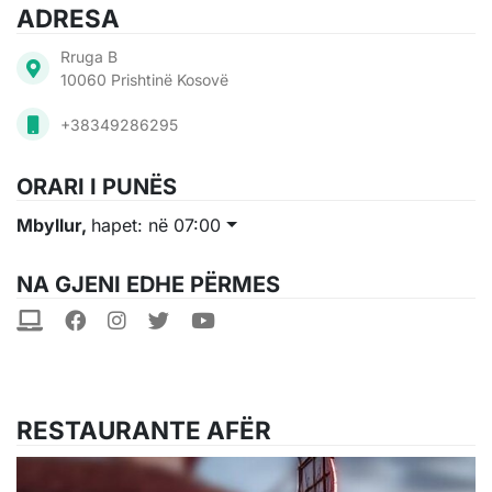
ADRESA
Rruga B
10060 Prishtinë Kosovë
+38349286295
ORARI I PUNËS
Mbyllur,
hapet: në 07:00
NA GJENI EDHE PËRMES
RESTAURANTE AFËR