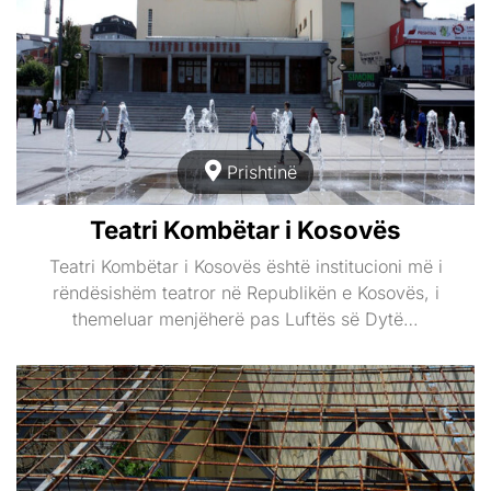
Prishtinë
Teatri Kombëtar i Kosovës
Teatri Kombëtar i Kosovës është institucioni më i
rëndësishëm teatror në Republikën e Kosovës, i
themeluar menjëherë pas Luftës së Dytë…